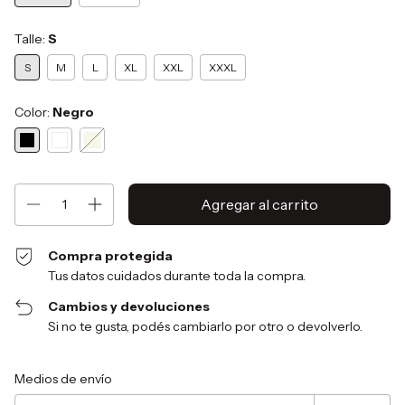
Talle:
S
S
M
L
XL
XXL
XXXL
Color:
Negro
Compra protegida
Tus datos cuidados durante toda la compra.
Cambios y devoluciones
Si no te gusta, podés cambiarlo por otro o devolverlo.
Entregas para el CP:
Cambiar CP
Medios de envío