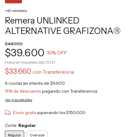
+40 vendidos
Remera UNLINKED
ALTERNATIVE GRAFIZONA®
$44.000
$39.600
10
% OFF
Precio sin impuestos
$32.727,27
$33.660
con
Transferencia
6
cuotas sin interés de
$6.600
15% de descuento
pagando con Transferencia
Ver más detalles
Envío gratis
superando los
$150.000
Corte:
Regular
Regular
Oversize