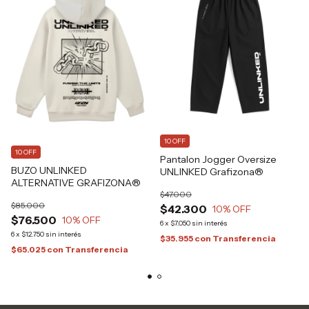
10 OFF
10 OFF
Pantalon Jogger Oversize
BUZO UNLINKED
UNLINKED Grafizona®
ALTERNATIVE GRAFIZONA®
$47.000
$85.000
$42.300
10
% OFF
$76.500
10
% OFF
6
x
$7.050
sin interés
6
x
$12.750
sin interés
$35.955
con
Transferencia
$65.025
con
Transferencia