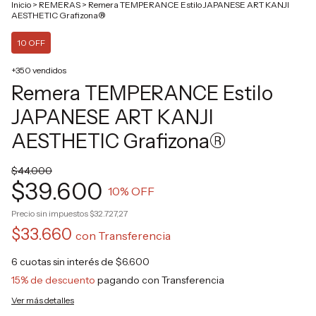
Inicio
>
REMERAS
>
Remera TEMPERANCE Estilo JAPANESE ART KANJI
AESTHETIC Grafizona®
10 OFF
+350 vendidos
Remera TEMPERANCE Estilo
JAPANESE ART KANJI
AESTHETIC Grafizona®
$44.000
$39.600
10
% OFF
Precio sin impuestos
$32.727,27
$33.660
con
Transferencia
6
cuotas sin interés de
$6.600
15% de descuento
pagando con Transferencia
Ver más detalles