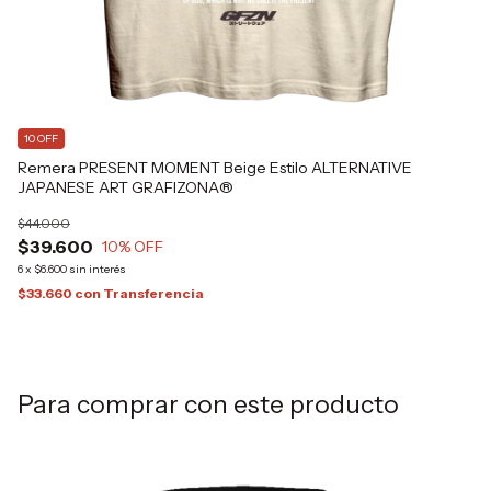
10 OFF
1
Remera PRESENT MOMENT Beige Estilo ALTERNATIVE
Re
JAPANESE ART GRAFIZONA®
J
$44.000
$4
$39.600
$
10
% OFF
6
x
$6.600
sin interés
6
x
$33.660
con
Transferencia
$3
Para comprar con este producto