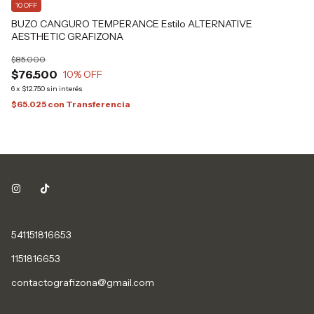
10 OFF
BUZO CANGURO TEMPERANCE Estilo ALTERNATIVE
AESTHETIC GRAFIZONA
$85.000
$76.500
10
% OFF
6
x
$12.750
sin interés
$65.025
con
Transferencia
541151816653
1151816653
contactografizona@gmail.com