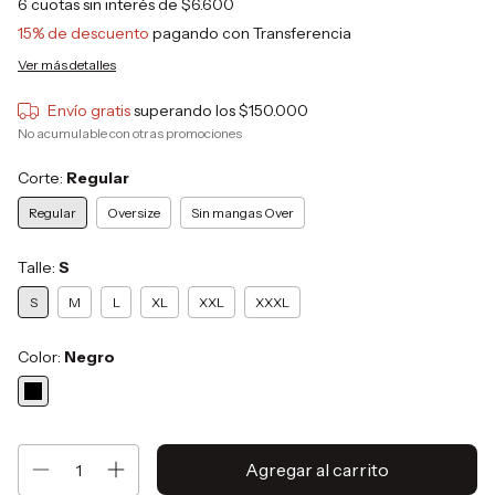
6
cuotas sin interés de
$6.600
15% de descuento
pagando con Transferencia
Ver más detalles
Envío gratis
superando los
$150.000
No acumulable con otras promociones
Corte:
Regular
Regular
Oversize
Sin mangas Over
Talle:
S
S
M
L
XL
XXL
XXXL
Color:
Negro