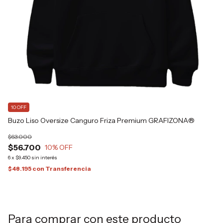
1
CO
$8
$
6
x
$6
10 OFF
Buzo Liso Oversize Canguro Friza Premium GRAFIZONA®
$63.000
$56.700
10
% OFF
6
x
$9.450
sin interés
$48.195
con
Transferencia
Para comprar con este producto