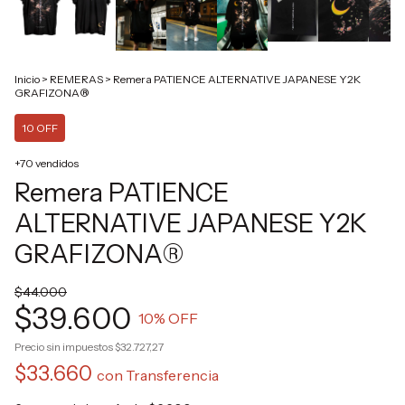
Inicio
>
REMERAS
>
Remera PATIENCE ALTERNATIVE JAPANESE Y2K
GRAFIZONA®
10 OFF
+70 vendidos
Remera PATIENCE
ALTERNATIVE JAPANESE Y2K
GRAFIZONA®
$44.000
$39.600
10
% OFF
Precio sin impuestos
$32.727,27
$33.660
con
Transferencia