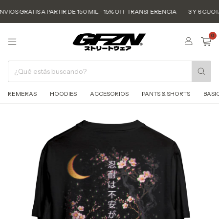
VIOS GRATIS A PARTIR DE 150 MIL - 15% OFF TRANSFERENCIA
3 Y 6 CUOTAS
0
REMERAS
HOODIES
ACCESORIOS
PANTS & SHORTS
BASI