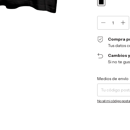
Compra p
Tus datos c
Cambios y
Si no te gu
Entregas para el CP:
Medios de envío
No sé mi código posta