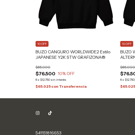
10 OFF
10 OFF
BUZO CANGURO WORLDWIDE2 Estilo
BUZO W
JAPANESE Y2K STW GRAFIZONA®
ALTER
$85.000
$85.000
$76.500
$76.5
10
% OFF
6
x
$12.750
sin interés
6
x
$12.750
$65.025
con
Transferencia
$65.02
541151816653