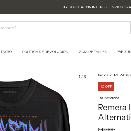
3 Y 6 CUOTAS SIN INTERES - ENVIOS GRATIS 
TACTO
POLÍTICA DE DEVOLUCIÓN
GUÍA DE TALLES
PREGUN
Inicio
>
REMERAS
>
1
/
3
10 OFF
+50 vendidos
Remera 
Alternat
$44.000