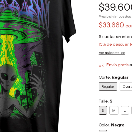
$39.60
Precio sin impuestos
$33.660
co
6
cuotas sin inte
15% de descuent
Ver más detalles
Envío gratis
s
Corte:
Regular
Regular
Overs
Talle:
S
S
M
L
Color:
Negro