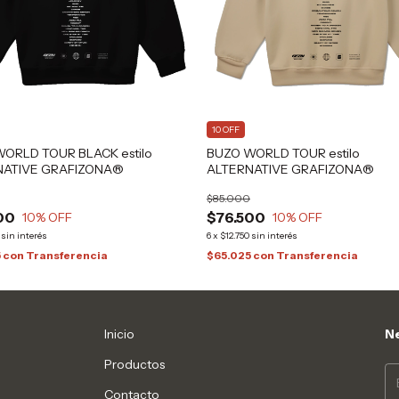
10 OFF
ORLD TOUR BLACK estilo
BUZO WORLD TOUR estilo
NATIVE GRAFIZONA®
ALTERNATIVE GRAFIZONA®
$85.000
00
$76.500
10
% OFF
10
% OFF
sin interés
6
x
$12.750
sin interés
5
con
Transferencia
$65.025
con
Transferencia
Inicio
Ne
Productos
Contacto