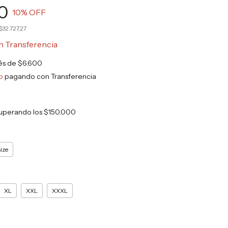
0
10
% OFF
$32.727,27
n
Transferencia
rés de
$6.600
o
pagando con Transferencia
uperando los
$150.000
ize
XL
XXL
XXXL