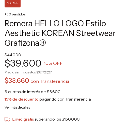
10 OFF
+50 vendidos
Remera HELLO LOGO Estilo
Aesthetic KOREAN Streetwear
Grafizona®
$44.000
$39.600
10
% OFF
Precio sin impuestos
$32.727,27
$33.660
con
Transferencia
6
cuotas sin interés de
$6.600
15% de descuento
pagando con Transferencia
Ver más detalles
Envío gratis
superando los
$150.000