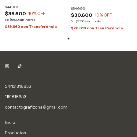
Streetwear Grafizona®
GFZN
$44.000
$34.000
$39.600
10
% OFF
$30.600
10
% OFF
6
x
$6.600
sin interés
6
x
$5.100
sin interés
$33.660
con
Transferencia
$26.010
con
Transferencia
541151816653
1151816653
contactografizona@gmail.com
Inicio
Productos