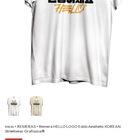
Inicio
>
REMERAS
>
Remera HELLO LOGO Estilo Aesthetic KOREAN
Streetwear Grafizona®