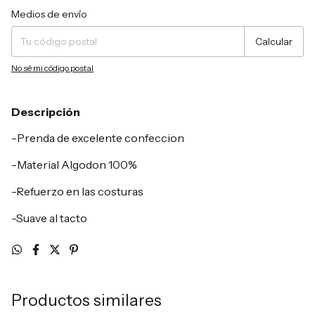
Entregas para el CP:
Cambiar CP
Medios de envío
Calcular
No sé mi código postal
Descripción
-Prenda de excelente confeccion
-Material Algodon 100%
-Refuerzo en las costuras
-Suave al tacto
Productos similares