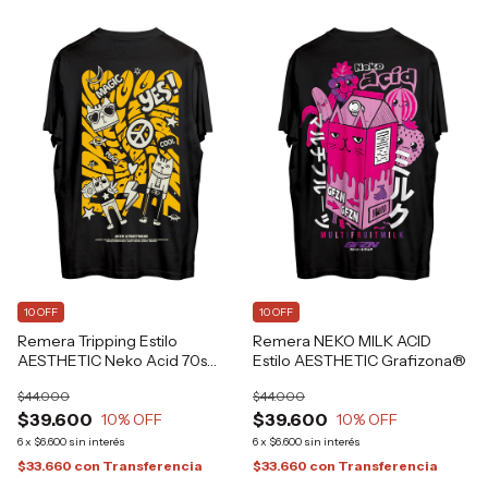
10 OFF
10 OFF
Remera Tripping Estilo
Remera NEKO MILK ACID
AESTHETIC Neko Acid 70s
Estilo AESTHETIC Grafizona®
Grafizona®
$44.000
$44.000
$39.600
$39.600
10
% OFF
10
% OFF
6
x
$6.600
sin interés
6
x
$6.600
sin interés
$33.660
con
Transferencia
$33.660
con
Transferencia