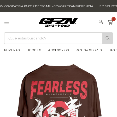
IOS GRATIS A PARTIR DE 150 MIL - 15% OFF TRANSFERENCIA
3 Y 6 CUOTAS 
0
REMERAS
HOODIES
ACCESORIOS
PANTS & SHORTS
BASI