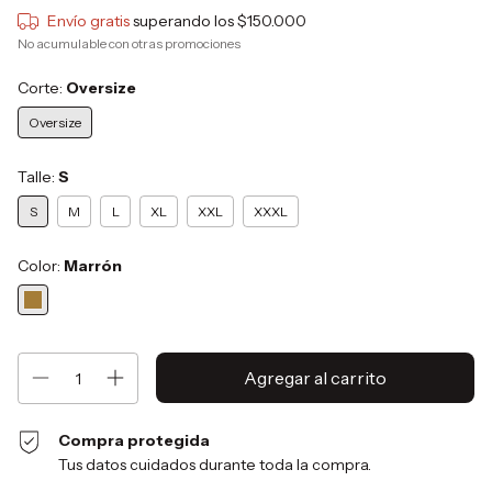
Envío gratis
superando los
$150.000
No acumulable con otras promociones
Corte:
Oversize
Oversize
Talle:
S
S
M
L
XL
XXL
XXXL
Color:
Marrón
Compra protegida
Tus datos cuidados durante toda la compra.