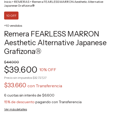
Inicio
>
REMERAS
>
Remera FEARLESS MARRON Aesthetic Alternative
Japanese Grafizona®
10 OFF
+10 vendidos
Remera FEARLESS MARRON
Aesthetic Alternative Japanese
Grafizona®
$44.000
$39.600
10
% OFF
Precio sin impuestos
$32.727,27
$33.660
con
Transferencia
6
cuotas sin interés de
$6.600
15% de descuento
pagando con Transferencia
Ver más detalles