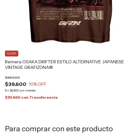
10 OFF
1
Remera OSAKA DRIFTER ESTILO ALTERNATIVE JAPANESE
RE
VINTAGE GRAFIZONA®
$4
$44.000
$
$39.600
10
% OFF
6
x
6
x
$6.600
sin interés
$3
$33.660
con
Transferencia
Para comprar con este producto