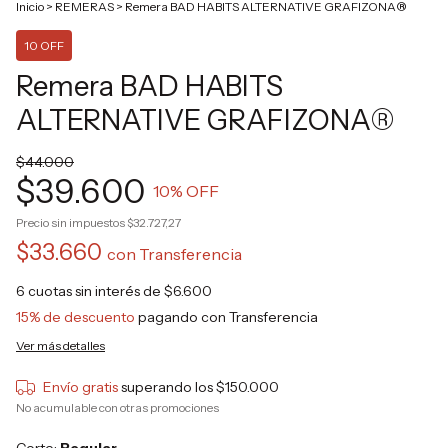
Inicio
>
REMERAS
>
Remera BAD HABITS ALTERNATIVE GRAFIZONA®
10 OFF
Remera BAD HABITS
ALTERNATIVE GRAFIZONA®
$44.000
$39.600
10
% OFF
Precio sin impuestos
$32.727,27
$33.660
con
Transferencia
6
cuotas sin interés de
$6.600
15% de descuento
pagando con Transferencia
Ver más detalles
Envío gratis
superando los
$150.000
No acumulable con otras promociones