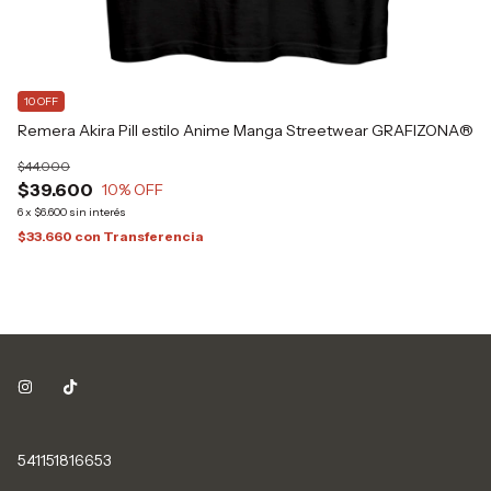
1
10 OFF
Re
Remera Akira Pill estilo Anime Manga Streetwear GRAFIZONA®
Gr
$44.000
$4
$39.600
10
% OFF
$
6
x
$6.600
sin interés
6
x
$33.660
con
Transferencia
$3
541151816653