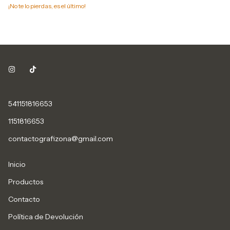
¡No te lo pierdas, es el último!
541151816653
1151816653
contactografizona@gmail.com
Inicio
Productos
Contacto
Política de Devolución