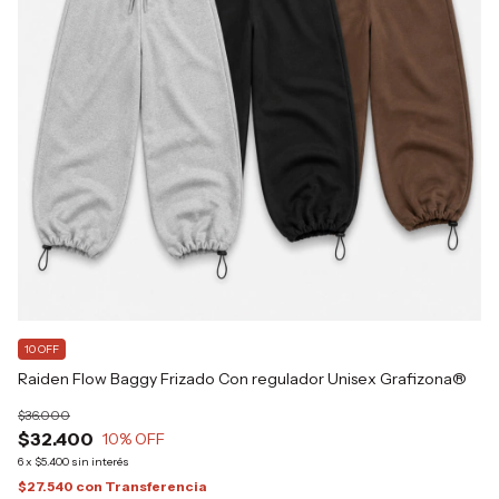
1
CO
$8
$
6
x
10 OFF
$6
Raiden Flow Baggy Frizado Con regulador Unisex Grafizona®
$36.000
$32.400
10
% OFF
6
x
$5.400
sin interés
$27.540
con
Transferencia