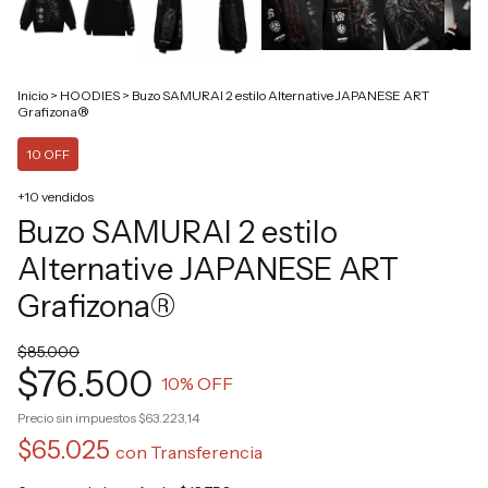
Inicio
>
HOODIES
>
Buzo SAMURAI 2 estilo Alternative JAPANESE ART
Grafizona®
10 OFF
+10 vendidos
Buzo SAMURAI 2 estilo
Alternative JAPANESE ART
Grafizona®
$85.000
$76.500
10
% OFF
Precio sin impuestos
$63.223,14
$65.025
con
Transferencia