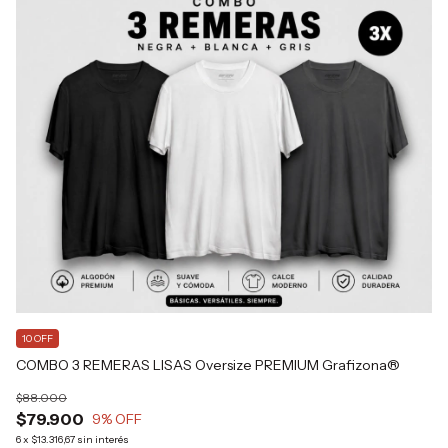
10 OFF
COMBO 3 REMERAS LISAS Oversize PREMIUM Grafizona®
$88.000
$79.900
9
% OFF
6
x
$13.316,67
sin interés