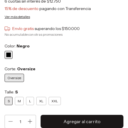
6
cuotas sin interés de
$12.750
15% de descuento
pagando con Transferencia
Ver más detalles
Envío gratis
superando los
$150.000
No acumulable con otras promociones
Color:
Negro
Corte:
Oversize
Oversize
Talle:
S
S
M
L
XL
XXL