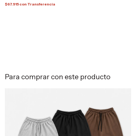
1
$67.915
con
Transferencia
Ra
$3
$
6
x
$2
¡No
Para comprar con este producto