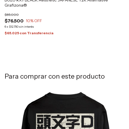
Grafizona®
$
6
x
$85.000
$3
$76.500
10
% OFF
6
x
$12.750
sin interés
$65.025
con
Transferencia
Para comprar con este producto