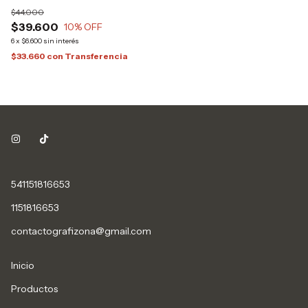
$3
$44.000
$
$39.600
10
% OFF
6
x
6
x
$6.600
sin interés
$2
$33.660
con
Transferencia
541151816653
1151816653
contactografizona@gmail.com
Inicio
Productos