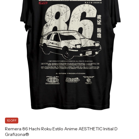
10 OFF
1
Remera 86 Hachi Roku Estilo Anime AESTHETIC Initial D
SH
Grafizona®