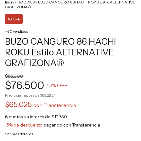
Inicio
>
HOODIES
>
BUZO CANGURO 86 HACHI ROKU Estilo ALTERNATIVE
GRAFIZONA®
10 OFF
+60 vendidos
BUZO CANGURO 86 HACHI
ROKU Estilo ALTERNATIVE
GRAFIZONA®
$85.000
$76.500
10
% OFF
Precio sin impuestos
$63.223,14
$65.025
con
Transferencia
6
cuotas sin interés de
$12.750
15% de descuento
pagando con Transferencia
Ver más detalles