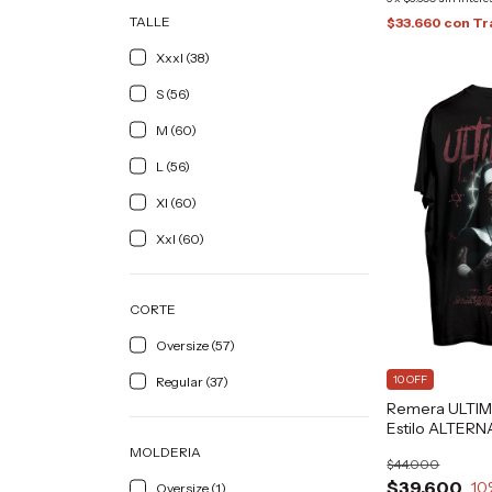
TALLE
$33.660
con
Tr
Xxxl (38)
S (56)
M (60)
L (56)
Xl (60)
Xxl (60)
CORTE
Oversize (57)
10 OFF
Regular (37)
Remera ULTIM
Estilo ALTERN
GRAFIZONA®
MOLDERIA
$44.000
$39.600
10
Oversize (1)