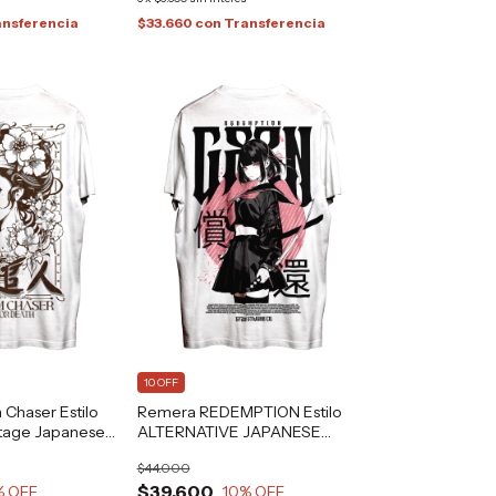
ansferencia
$33.660
con
Transferencia
10 OFF
Chaser Estilo
Remera REDEMPTION Estilo
ntage Japanese
ALTERNATIVE JAPANESE
fizona®
ANIME GRAFIZONA®
$44.000
$39.600
% OFF
10
% OFF