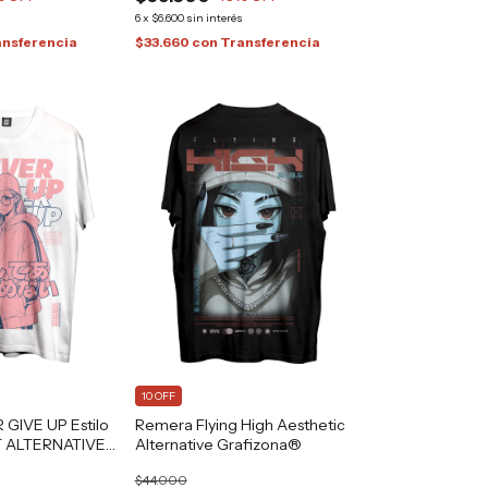
s
6
x
$6.600
sin interés
ansferencia
$33.660
con
Transferencia
10 OFF
GIVE UP Estilo
Remera Flying High Aesthetic
 ALTERNATIVE
Alternative Grafizona®
$44.000