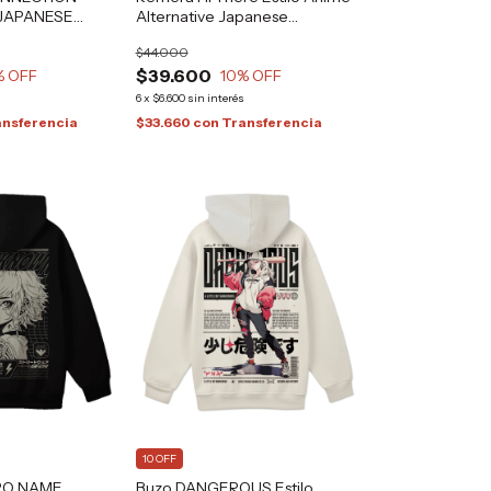
 JAPANESE
Alternative Japanese
GRAFIZONA®
$44.000
$39.600
% OFF
10
% OFF
s
6
x
$6.600
sin interés
ansferencia
$33.660
con
Transferencia
10 OFF
RO NAME
Buzo DANGEROUS Estilo