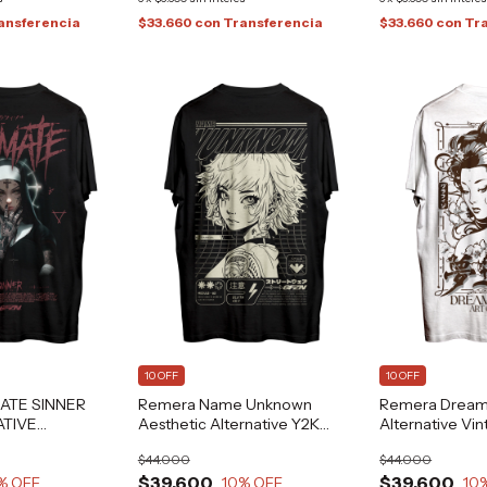
ansferencia
$33.660
con
Transferencia
$33.660
con
Tr
10 OFF
10 OFF
ATE SINNER
Remera Name Unknown
Remera Dream 
ATIVE
Aesthetic Alternative Y2K
Alternative Vi
GFZN Grafizona®
Art Tattoo Gra
$44.000
$44.000
$39.600
$39.600
% OFF
10
% OFF
10