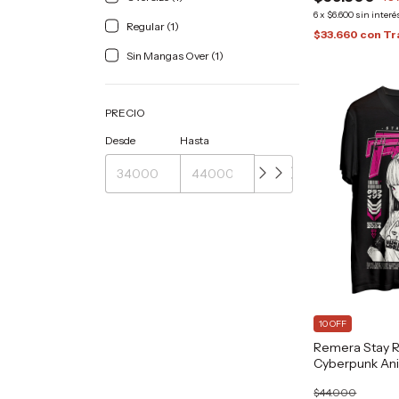
6
x
$6.600
sin interé
Regular (1)
$33.660
con
Tr
Sin Mangas Over (1)
PRECIO
Desde
Hasta
10 OFF
Remera Stay R
Cyberpunk An
GFZN Grafizo
$44.000