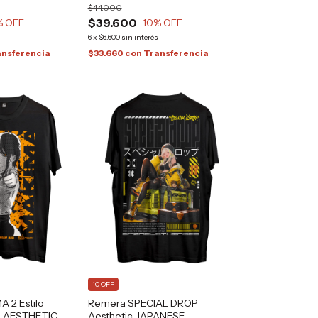
$44.000
$39.600
% OFF
10
% OFF
s
6
x
$6.600
sin interés
ansferencia
$33.660
con
Transferencia
10 OFF
 2 Estilo
Remera SPECIAL DROP
 AESTHETIC
Aesthetic JAPANESE