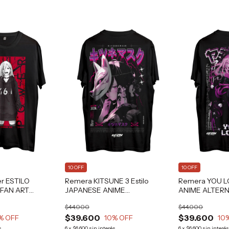
10 OFF
10 OFF
r ESTILO
Remera KITSUNE 3 Estilo
Remera YOU LO
 FAN ART
JAPANESE ANIME
ANIME ALTERN
ALTERNATIVE GRAFIZONA®
GRAFIZONA®
$44.000
$44.000
$39.600
$39.600
% OFF
10
% OFF
10
s
6
x
$6.600
sin interés
6
x
$6.600
sin interé