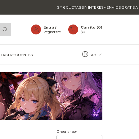
3 Y 6 CUOTAS SIN INTERES - ENVIOS GRATIS A PARTIR D
Entrá
/
Carrito
(
0
)
Registráte
$0
AR
TAS FRECUENTES
Ordenar por