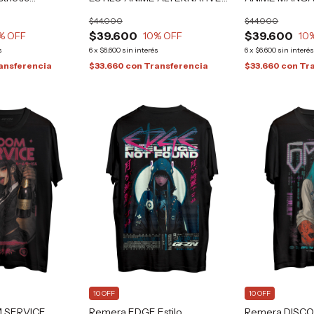
rafizona®
GRAFIZONA®
Grafizona®
$44.000
$44.000
$39.600
$39.600
% OFF
10
% OFF
10
s
6
x
$6.600
sin interés
6
x
$6.600
sin interé
ansferencia
$33.660
con
Transferencia
$33.660
con
Tr
10 OFF
10 OFF
 SERVICE
Remera EDGE Estilo
Remera DISC