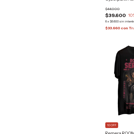
Alternative G
$44.000
$39.600
10
6
x
$6.600
sin interé
$33.660
con
Tr
10 OFF
Remera ROOM