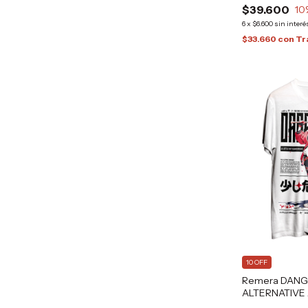
$39.600
10
6
x
$6.600
sin interé
$33.660
con
Tr
10 OFF
Remera DANGE
ALTERNATIVE
HARAJUKU G