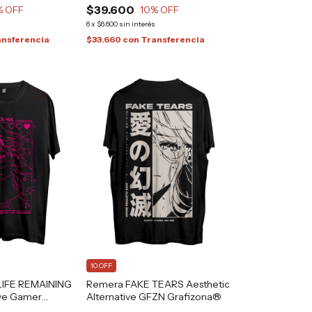
$39.600
% OFF
10
% OFF
s
6
x
$6.600
sin interés
ansferencia
$33.660
con
Transferencia
10 OFF
IFE REMAINING
Remera FAKE TEARS Aesthetic
tive Gamer
Alternative GFZN Grafizona®
fizona®