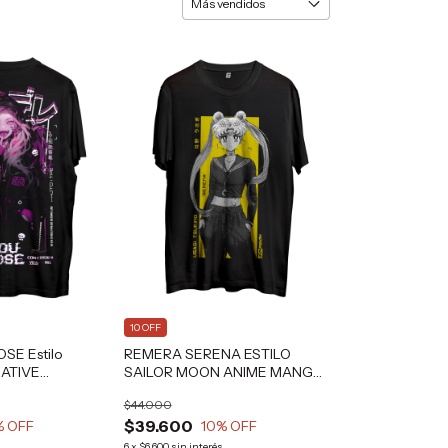
10 OFF
SE Estilo
REMERA SERENA ESTILO
ATIVE
SAILOR MOON ANIME MANGA
FAN ART Grafizona®
$44.000
$39.600
% OFF
10
% OFF
s
6
x
$6.600
sin interés