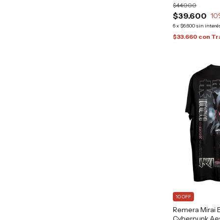
$44.000
$39.600
10
6
x
$6.600
sin interé
$33.660
con
Tr
10 OFF
Remera Mirai B
Cyberpunk Aes