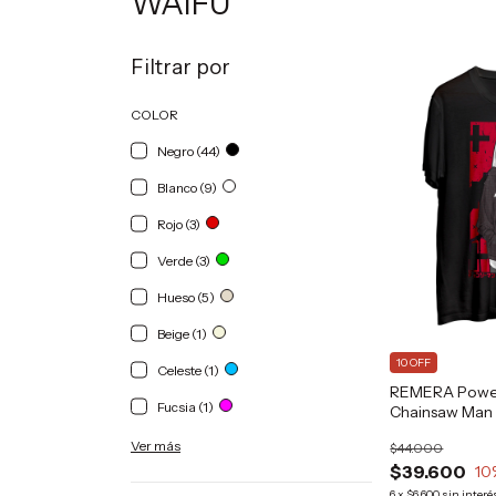
WAIFU
Filtrar por
COLOR
Negro (44)
Blanco (9)
Rojo (3)
Verde (3)
Hueso (5)
Beige (1)
10 OFF
Celeste (1)
REMERA Powe
Fucsia (1)
Chainsaw Man
Grafizona®
Ver más
$44.000
$39.600
10
6
x
$6.600
sin interé