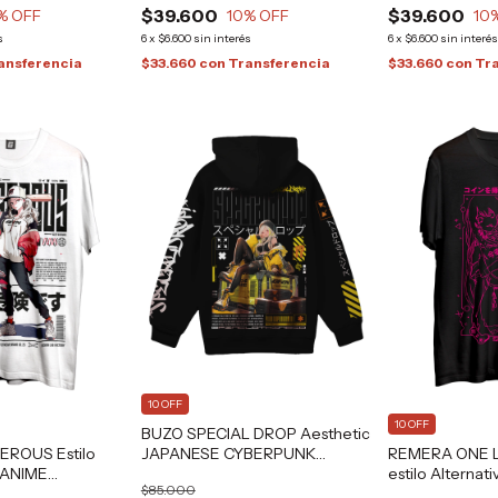
$39.600
$39.600
% OFF
10
% OFF
10
s
6
x
$6.600
sin interés
6
x
$6.600
sin interé
ansferencia
$33.660
con
Transferencia
$33.660
con
Tr
10 OFF
10 OFF
BUZO SPECIAL DROP Aesthetic
JAPANESE CYBERPUNK
ROUS Estilo
REMERA ONE L
Alternative Grafizona®
 ANIME
estilo Alterna
$85.000
RAFIZONA®
Aesthetic Gra