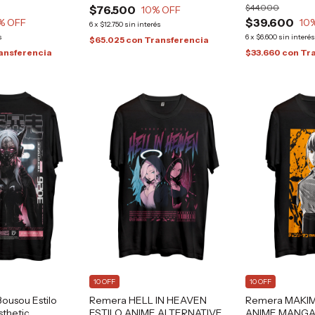
$44.000
$76.500
10
% OFF
$39.600
% OFF
10
6
x
$12.750
sin interés
s
6
x
$6.600
sin interé
$65.025
con
Transferencia
ansferencia
$33.660
con
Tr
10 OFF
10 OFF
ousou Estilo
Remera HELL IN HEAVEN
Remera MAKIMA
thetic
ESTILO ANIME ALTERNATIVE
ANIME MANGA