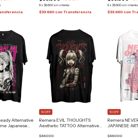
s
6
x
$6.600
sin interés
6
x
$6.600
sin interé
ansferencia
$33.660
con
Transferencia
$33.660
con
Tr
10 OFF
10 OFF
eady Alternative
Remera EVIL THOUGHTS
Remera NEVER 
ime Japanese
Aesthetic TATTOO Alternative
JAPANESE ART
na®
Grafizona®
GRAFIZONA®
$44.000
$44.000