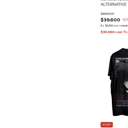
ALTERNATIVE
GRAFIZONA®
$44.000
$39.600
10
6
x
$6.600
sin interé
$33.660
con
Tr
10 OFF