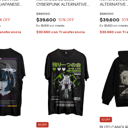
 JAPANESE
CYBERPUNK ALTERNATIVE
ALTERNATIVE
GRAFIZONA®
GRAFIZONA®
$44.000
$44.000
$39.600
$39.600
% OFF
10
% OFF
10
s
6
x
$6.600
sin interés
6
x
$6.600
sin interé
ansferencia
$33.660
con
Transferencia
$33.660
con
Tr
10 OFF
10 OFF
BUZO CANGU