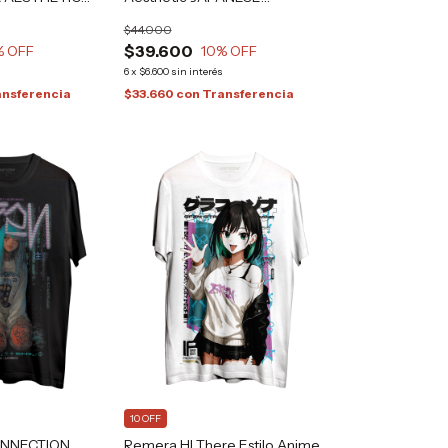
CYBERPUNK Alternative
$44.000
GRAFIZONA®
$39.600
% OFF
10
% OFF
s
6
x
$6.600
sin interés
ansferencia
$33.660
con
Transferencia
10 OFF
ONNECTION
Remera HI There Estilo Anime