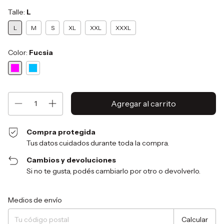
Talle:
L
L
M
S
XL
XXL
XXXL
Color:
Fucsia
Compra protegida
Tus datos cuidados durante toda la compra.
Cambios y devoluciones
Si no te gusta, podés cambiarlo por otro o devolverlo.
Entregas para el CP:
Cambiar CP
Medios de envío
Calcular