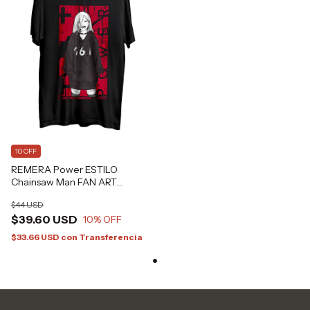
10 OFF
REMERA Power ESTILO
Chainsaw Man FAN ART
Grafizona®
$44 USD
$39.60 USD
10
% OFF
$33.66 USD
con
Transferencia