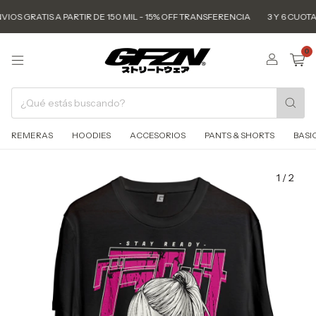
VIOS GRATIS A PARTIR DE 150 MIL - 15% OFF TRANSFERENCIA
3 Y 6 CUOTAS
0
REMERAS
HOODIES
ACCESORIOS
PANTS & SHORTS
BASI
1
/
2