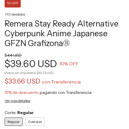
10 OFF
+70 vendidos
Remera Stay Ready Alternative
Cyberpunk Anime Japanese
GFZN Grafizona®
$44 USD
$39.60 USD
10
% OFF
Precio sin impuestos
$32.73 USD
$33.66 USD
con
Transferencia
15% de descuento
pagando con Transferencia
Ver más detalles
Corte:
Regular
Regular
Oversize