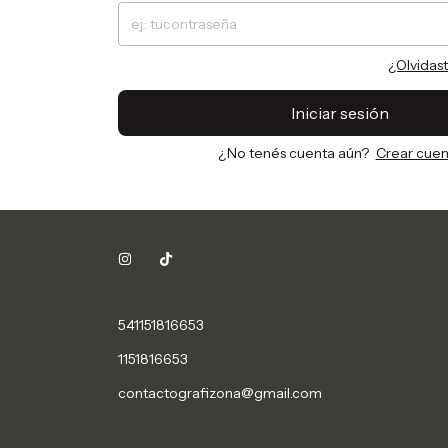
¿Olvidas
Iniciar sesión
¿No tenés cuenta aún?
Crear cuen
541151816653
1151816653
contactografizona@gmail.com