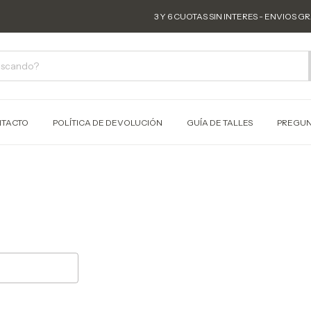
3 Y 6 CUOTAS SIN INTERES - ENVIOS GRATIS 
TACTO
POLÍTICA DE DEVOLUCIÓN
GUÍA DE TALLES
PREGUN