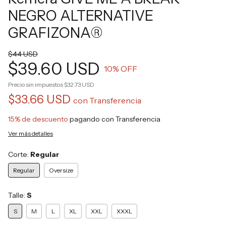
NEGRO ALTERNATIVE
GRAFIZONA®
$44 USD
$39.60 USD
10
% OFF
Precio sin impuestos
$32.73 USD
$33.66 USD
con
Transferencia
15% de descuento
pagando con Transferencia
Ver más detalles
Corte:
Regular
Regular
Oversize
Talle:
S
S
M
L
XL
XXL
XXXL