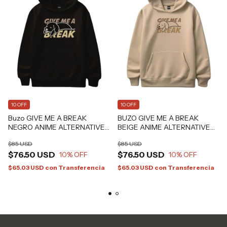
10 OFF
10 OFF
Buzo GIVE ME A BREAK
BUZO GIVE ME A BREAK
NEGRO ANIME ALTERNATIVE
BEIGE ANIME ALTERNATIVE
GRAFIZONA®
GRAFIZONA®Estilo SOVIET
$85 USD
$85 USD
ALTERNATIVE GRAFIZONA®
$76.50 USD
$76.50 USD
10
% OFF
10
% OFF
$65.03 USD
con
Transferencia
$65.03 USD
con
Transferencia