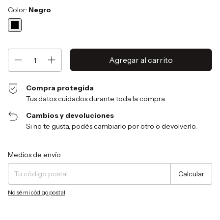
Color:
Negro
Compra protegida
Tus datos cuidados durante toda la compra.
Cambios y devoluciones
Si no te gusta, podés cambiarlo por otro o devolverlo.
Entregas para el CP:
Cambiar CP
Medios de envío
Calcular
No sé mi código postal